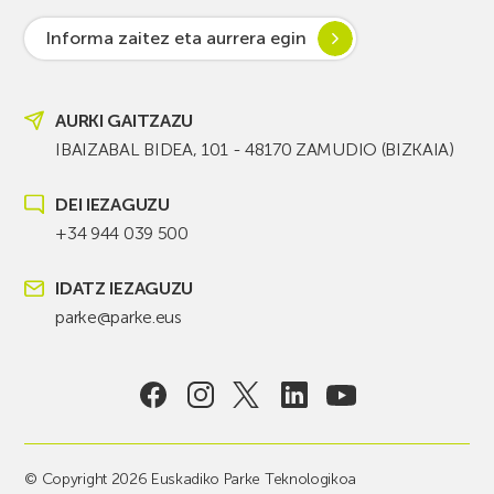
Informa zaitez eta aurrera egin
AURKI GAITZAZU
IBAIZABAL BIDEA, 101 - 48170 ZAMUDIO (BIZKAIA)
DEI IEZAGUZU
+34 944 039 500
IDATZ IEZAGUZU
parke@parke.eus
© Copyright 2026 Euskadiko Parke Teknologikoa