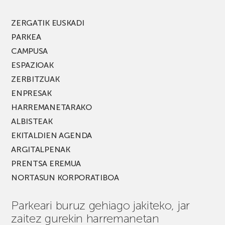
berria!
ZERGATIK EUSKADI
PARKEA
CAMPUSA
ESPAZIOAK
ZERBITZUAK
ENPRESAK
HARREMANETARAKO
ALBISTEAK
EKITALDIEN AGENDA
ARGITALPENAK
PRENTSA EREMUA
NORTASUN KORPORATIBOA
Parkeari buruz gehiago jakiteko, jar
zaitez gurekin harremanetan