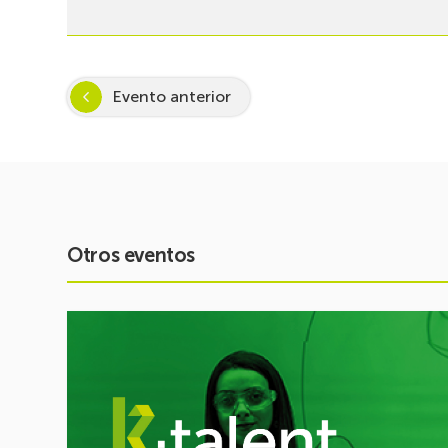
Evento anterior
Otros eventos
Ver
evento
Arranca
Inspira
STEAM
2026-
2027: