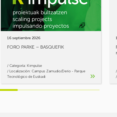
retos
cons
solu
16 septiembre 2026
FORO PARKE – BASQUEFIK
/ Categoría:
K·impulse
/ Localización: Campus Zamudio/Derio - Parque
Tecnológico de Euskadi