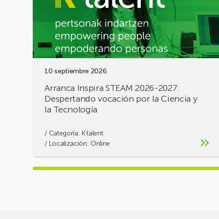
Despertando
vocación
por
la
Ciencia
y
10 septiembre 2026
la
Tecnología
Arranca Inspira STEAM 2026-2027:
Despertando vocación por la Ciencia y
la Tecnología
/ Categoría:
K·talent
/ Localización: Online