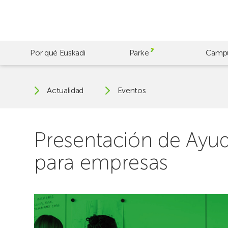
Skip
to
main
content
Por qué Euskadi
Parke
Camp
Actualidad
Eventos
Presentación de Ayuda
para empresas