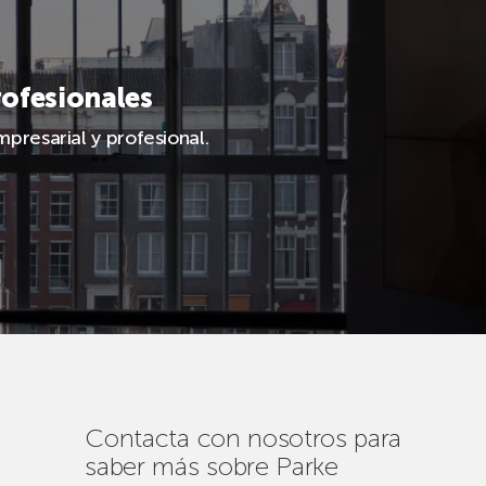
rofesionales
presarial y profesional.
Contacta con nosotros para
saber más sobre Parke