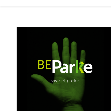
Saber
más
sobreBeParke
BeParke
vive el parke
BeParke
Servicios para las personas y empresas que
facilitan el desarrollo de su actividad de forma
cómoda, agradable, eficiente y sostenible
vive el parke
permitiéndoles alcanzar sus objetivos de negocio.
BeParke Kluba