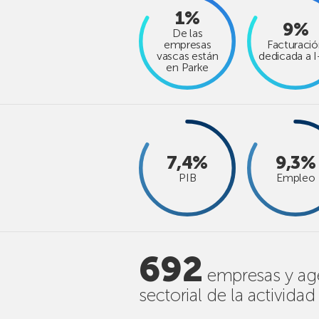
1%
9%
De las
empresas
Facturaci
vascas están
dedicada a 
en Parke
7,4%
9,3%
PIB
Empleo
692
empresas y age
sectorial de la activida