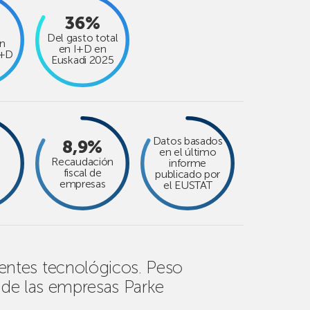
36%
Del gasto total
ón
en I+D en
I+D
Euskadi 2025
Datos basados
8,9%
en el último
Recaudación
informe
fiscal de
publicado por
empresas
el EUSTAT
ntes tecnológicos. Peso
d de las empresas Parke