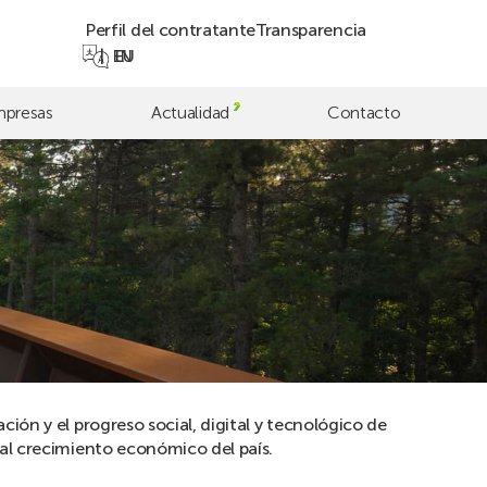
Perfil del contratante
Transparencia
EN
EU
presas
Actualidad
Contacto
ión y el progreso social, digital y tecnológico de
al crecimiento económico del país.