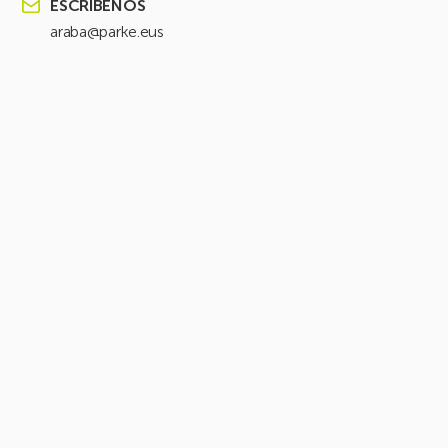
ESCRÍBENOS
araba@parke.eus