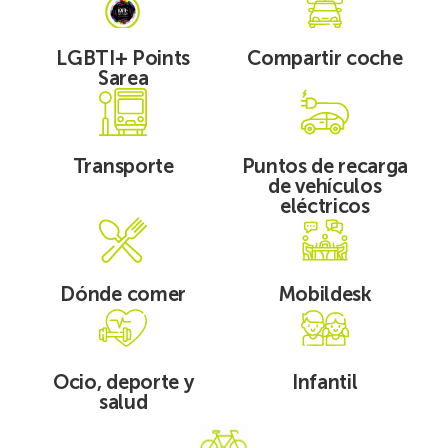
LGBTI+
Compartir
Points
coche
LGBTI+ Points
Compartir coche
Sarea
Sarea
Ver
Ver
Transporte
Puntos
de
Transporte
Puntos de recarga
recarga
de vehículos
de
eléctricos
vehículos
Ver
Ver
eléctricos
Dónde
Mobildesk
comer
Dónde comer
Mobildesk
Ver
Ver
Ocio,
Infantil
deporte
Ocio, deporte y
Infantil
y
salud
salud
Ver
MugiBIKE