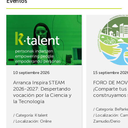
Eventos
Ver
Ver
evento
evento
Arranca
FORO
Inspira
DE
STEAM
MOVILIDAD
2026-
¡Comparte
2027:
tus
Despertando
retos,
vocación
construyamos
por
soluciones!
10 septiembre 2026
15 septiembre 202
la
Arranca Inspira STEAM
FORO DE MOV
Ciencia
2026-2027: Despertando
¡Comparte tus 
y
vocación por la Ciencia y
construyamos 
la
la Tecnología
Tecnología
/ Categoría:
BePark
/ Categoría:
K·talent
/ Localización: Ca
/ Localización: Online
Zamudio/Derio