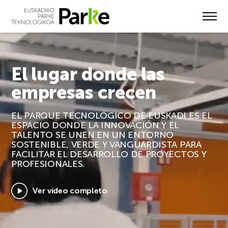
Skip
to
main
content
El lugar donde las
empresas crecen
EL PARQUE TECNOLÓGICO DE EUSKADI ES EL
ESPACIO DONDE LA INNOVACIÓN Y EL
TALENTO SE UNEN EN UN ENTORNO
SOSTENIBLE, VERDE Y VANGUARDISTA PARA
FACILITAR EL DESARROLLO DE PROYECTOS Y
PROFESIONALES.
Ver vídeo completo