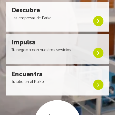
Descubre
Descubre
las
empresas
Las empresas de Parke
de
Parke
Impulsa
Impulsa
tu
negocio
Tu negocio con nuestros servicios
con
nuestros
servicios
Encuentra
Encuentra
tu
sitio
Tu sitio en el Parke
en
el
Parke
Últimas
noticias