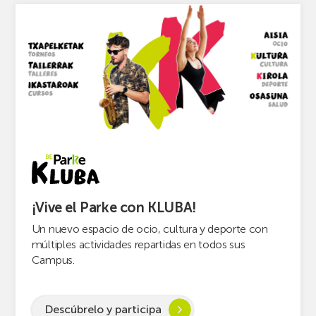
y
de
quieres
PCS
pasar
en
un
Picassent
buen
con
rato,
estanterías
no
de
te
pasillo
pierdas
estrecho
una
nueva
edición
¡Vive el Parke con KLUBA!
del
PARKEA
Un nuevo espacio de ocio, cultura y deporte con
múltiples actividades repartidas en todos sus
MUSIK
Campus.
FEST!
Descúbrelo y participa