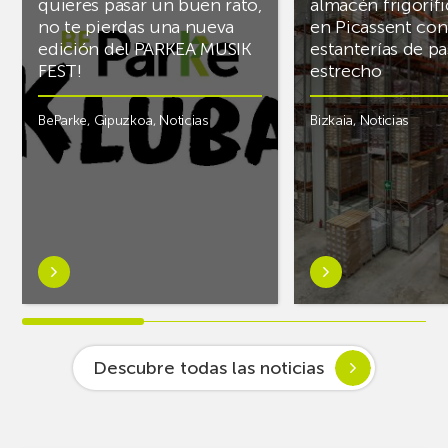
quieres pasar un buen rato,
almacén frigoríf
no te pierdas una nueva
en Picassent con
edición del PARKEA MUSIK
estanterías de pa
FEST!
estrecho
BeParke
,
Gipuzkoa
,
Noticias
Bizkaia
,
Noticias
Saber
Saber
más
más
sobre¡Si
sobreAR
lo
Racking
tuyo
finaliza
Descubre todas las noticias
es
el
la
almacén
música
frigorífico