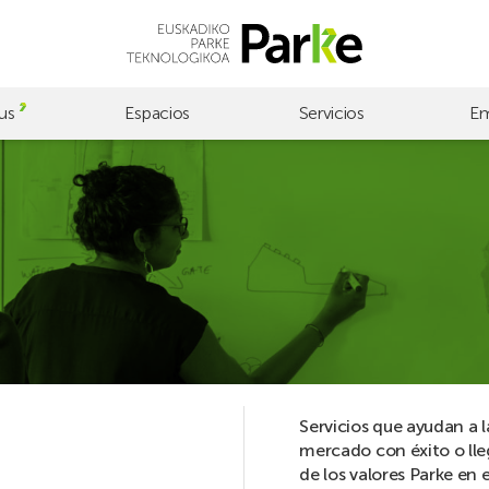
us
Espacios
Servicios
Em
Servicios que ayudan a l
mercado con éxito o lle
de los valores Parke en e