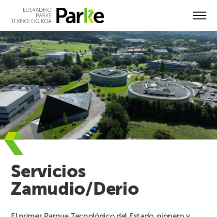
Skip
to
main
content
Servicios
Zamudio/Derio
El primer Parque Tecnológico del Estado, pionero y