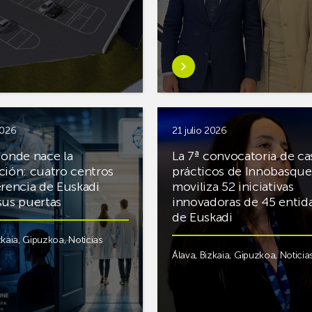
identificar
ación
retos
ional
y
construir
Saber
soluciones
más
conjuntas
P
sobreITP
Aero
invertirá
2026
21 julio 2026
más
donde nace la
La 7ª convocatoria de ca
iones
de
ción: cuatro centros
prácticos de Innobasque
€400M
erencia de Euskadi
moviliza 52 iniciativas
en
sus puertas
innovadoras de 45 entid
s
motores
de Euskadi
/Derio
de
zkaia
,
Gipuzkoa
,
Noticias
nueva
Álava
,
Bizkaia
,
Gipuzkoa
,
Noticia
er
generación