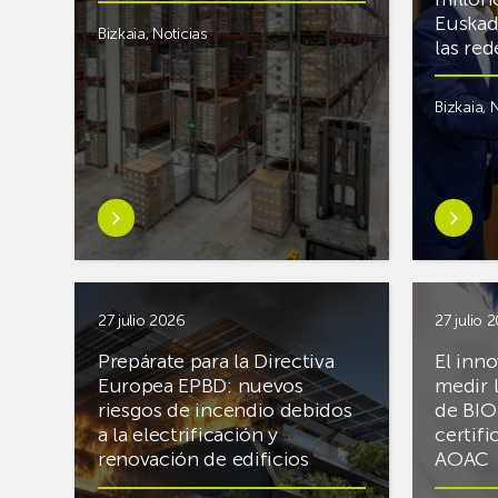
Euskad
Bizkaia
,
Noticias
las re
Bizkaia
,
N
Saber
Saber
más
más
sobreAR
sobreMi
Racking
Jauregi
finaliza
visita
27 julio 2026
27 julio 
el
los
Prepárate para la Directiva
El inn
almacén
nuevos
Europea EPBD: nuevos
medir 
frigorífico
laborato
riesgos de incendio debidos
de BIO
de
digitales
a la electrificación y
certifi
PCS
de ZIV q
renovación de edificios
AOAC
en
el