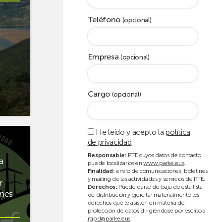
Teléfono
(opcional)
Empresa
(opcional)
Cargo
(opcional)
He leído y acepto la
política
de privacidad
.
Responsable:
PTE cuyos datos de contacto
a
puede localizarlos en
www.parke.eus
.
Finalidad:
envío de comunicaciones, boletines
y mailing de las actividades y servicios de PTE.
r
Derechos:
Puede darse de baja de esta lista
ones
de distribución y ejercitar materialmente los
derechos que le asisten en materia de
protección de datos dirigiéndose por escrito a
rgpd@parke.eus
.