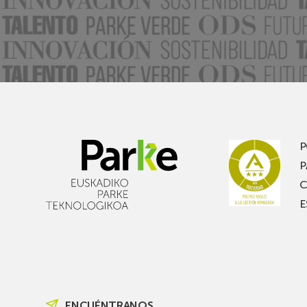
P
P
C
E
ENCUÉNTRANOS