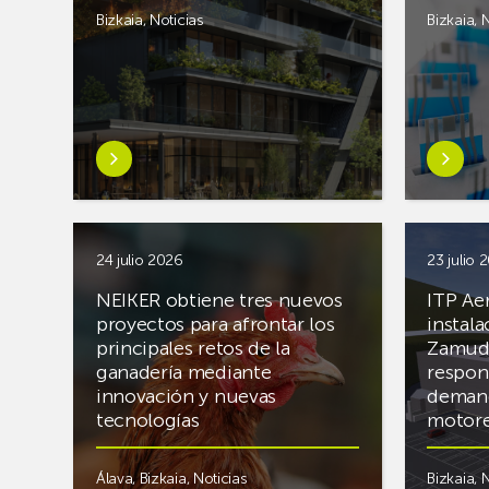
Picassent
marco
Bizkaia
,
Noticias
Bizkaia
,
N
con
de su
estanterías
plan
de
de
pasillo
inversió
estrecho
36
Saber
Saber
millones
más
más
Euskadi
sobrePrepárate
sobreEl
para
para
innovad
las
la
sistema
24 julio 2026
23 julio 
redes
Directiva
para
eléctric
NEIKER obtiene tres nuevos
ITP Ae
Europea
medir
del
proyectos para afrontar los
instal
EPBD:
lactosa
principales retos de la
Zamudi
futuro
nuevos
BIOMIL
ganadería mediante
respon
riesgos
7000
innovación y nuevas
demand
de
de
tecnologías
motore
incendio
BIOLA
debidos
recibe
Álava
,
Bizkaia
,
Noticias
Bizkaia
,
N