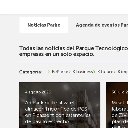
Noticias Parke
Agenda de eventos Pa
Todas las noticias del Parque Tecnológico
empresas en un solo espacio.
BeParke
K·business
K·future
K·im
Categoría:
4 agosto 2026
30 julio 
AR Racking finaliza el
Mikel J
almacén frigorífico de PCS
laborat
en Picassent con estanterías
de ZIV
de pasillo estrecho
plan de
millon