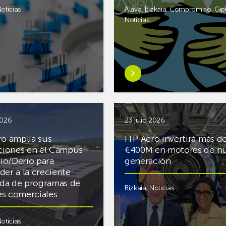
garantizar
oticias
Álava
,
Bizkaia
,
Compromiso
,
Gip
la
Noticias
conectividad
en
n total de
verano
Saber
, busca impulsar desde
más
 nueva tecnología
sobreParke
or
convoca
una
2026
23 julio 2026
nueva
as
ro amplía sus
ITP Aero invertirá más d
edición
aciones en el Campus
€400M en motores de n
de
o/Derio para
generación
K
su
der a la creciente
Foro
a de programas de
Bizkaia
,
Noticias
de
s comerciales
N
Movilidad
para
oticias