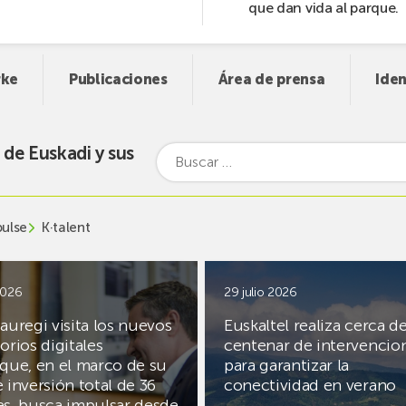
que dan vida al parque.
rke
Publicaciones
Área de prensa
Iden
 de Euskadi y sus
Buscar:
pulse
K·talent
2026
29 julio 2026
auregi visita los nuevos
Euskaltel realiza cerca d
orios digitales
centenar de intervencio
 que, en el marco de su
para garantizar la
 inversión total de 36
conectividad en verano
es, busca impulsar desde