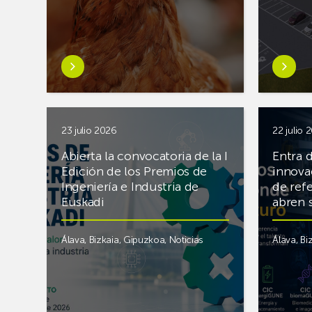
a
la
la
certific
electrificación
internac
y
AOAC
Saber
Saber
renovación
más
más
de
sobreNEIKER
sobreIT
edificios
obtiene
Aero
tres
amplía
23 julio 2026
22 julio 
nuevos
sus
Abierta la convocatoria de la I
Entra 
proyectos
instalac
Edición de los Premios de
innova
para
en
Ingeniería e Industria de
de ref
afrontar
el
Euskadi
abren 
los
Campu
principales
Zamudio
Álava
,
Bizkaia
,
Gipuzkoa
,
Noticias
Álava
,
Bi
retos
para
de
respond
la
a
ganadería
la