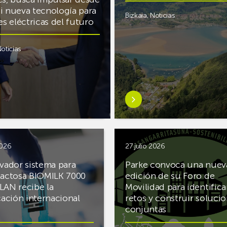
i nueva tecnología para
Bizkaia
,
Noticias
des eléctricas del futuro
oticias
Saber
más
kel
sobreEuskaltel
realiza
cerca
2026
27 julio 2026
de
ovador sistema para
Parke convoca una nuev
un
lactosa BIOMILK 7000
edición de su Foro de
rios
centenar
LAN recibe la
Movilidad para identifica
de
cación internacional
retos y construir soluci
ue, en
intervenciones
conjuntas
para