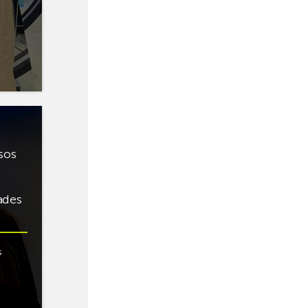
sos
ades
s