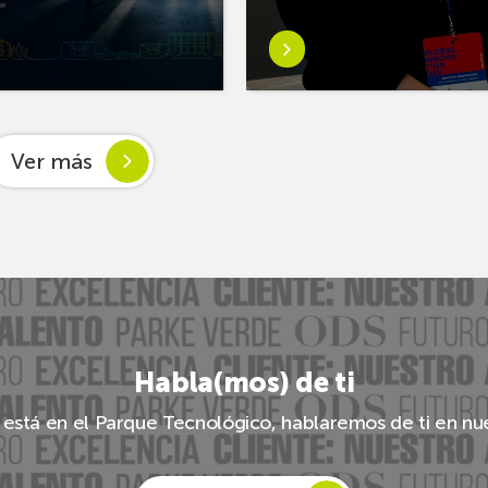
te
a
Saber
más
as
tra
sobreLa
7ª
s
convocatoria
ales
Ver más
de
ión:
casos
prácticos
de
Innobasque
ia
moviliza
52
iniciativas
Habla(mos) de ti
innovadoras
de
 está en el Parque Tecnológico, hablaremos de ti en nu
45
entidades
de