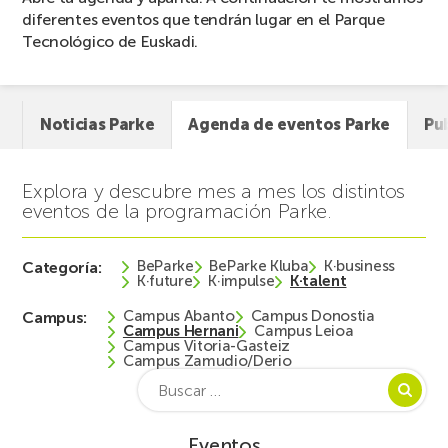
diferentes eventos que tendrán lugar en el Parque
Tecnológico de Euskadi.
Noticias Parke
Agenda de eventos Parke
Pu
Explora y descubre mes a mes los distintos
eventos de la programación Parke.
BeParke
BeParke Kluba
K·business
Categoría:
K·future
K·impulse
K·talent
Campus Abanto
Campus Donostia
Campus:
Campus Hernani
Campus Leioa
Campus Vitoria-Gasteiz
Campus Zamudio/Derio
Buscar:
Eventos