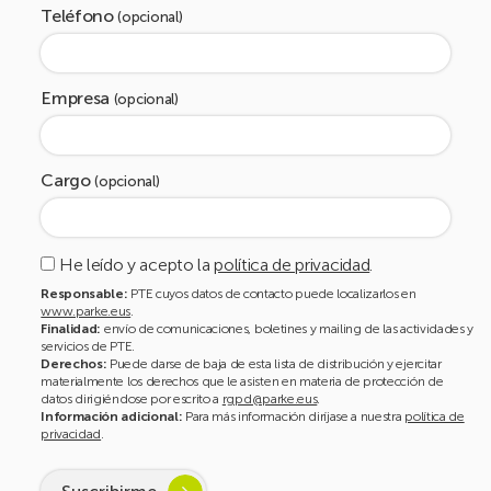
Teléfono
(opcional)
Empresa
(opcional)
Cargo
(opcional)
He leído y acepto la
política de privacidad
.
Responsable:
PTE cuyos datos de contacto puede localizarlos en
www.parke.eus
.
Finalidad:
envío de comunicaciones, boletines y mailing de las actividades y
servicios de PTE.
Derechos:
Puede darse de baja de esta lista de distribución y ejercitar
materialmente los derechos que le asisten en materia de protección de
datos dirigiéndose por escrito a
rgpd@parke.eus
.
Información adicional:
Para más información diríjase a nuestra
política de
privacidad
.