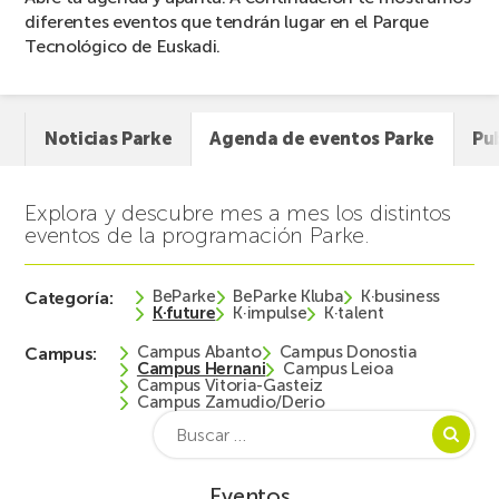
diferentes eventos que tendrán lugar en el Parque
Tecnológico de Euskadi.
Noticias Parke
Agenda de eventos Parke
Pu
Explora y descubre mes a mes los distintos
eventos de la programación Parke.
BeParke
BeParke Kluba
K·business
Categoría:
K·future
K·impulse
K·talent
Campus Abanto
Campus Donostia
Campus:
Campus Hernani
Campus Leioa
Campus Vitoria-Gasteiz
Campus Zamudio/Derio
Buscar:
Eventos