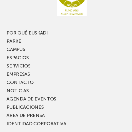
una
nueva
edición
del
PARKEA
POR QUÉ EUSKADI
MUSIK
PARKE
FEST!
CAMPUS
ESPACIOS
SERVICIOS
EMPRESAS
CONTACTO
NOTICIAS
AGENDA DE EVENTOS
PUBLICACIONES
ÁREA DE PRENSA
IDENTIDAD CORPORATIVA