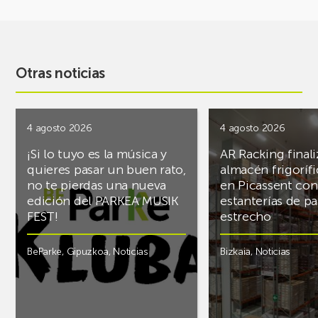
Otras noticias
4 agosto 2026
4 agosto 2026
¡Si lo tuyo es la música y
AR Racking finali
quieres pasar un buen rato,
almacén frigoríf
no te pierdas una nueva
en Picassent con
edición del PARKEA MUSIK
estanterías de pa
FEST!
estrecho
BeParke
,
Gipuzkoa
,
Noticias
Bizkaia
,
Noticias