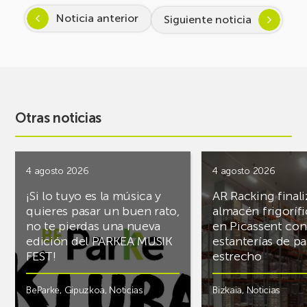
Noticia anterior
Siguiente noticia
Otras noticias
4 agosto 2026
4 agosto 2026
¡Si lo tuyo es la música y
AR Racking finali
quieres pasar un buen rato,
almacén frigoríf
no te pierdas una nueva
en Picassent con
edición del PARKEA MUSIK
estanterías de pa
FEST!
estrecho
BeParke
,
Gipuzkoa
,
Noticias
Bizkaia
,
Noticias