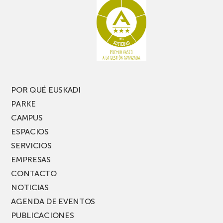
no
de
te
pasillo
pierdas
estrecho
una
nueva
edición
del
PARKEA
POR QUÉ EUSKADI
MUSIK
PARKE
FEST!
CAMPUS
ESPACIOS
SERVICIOS
EMPRESAS
CONTACTO
NOTICIAS
AGENDA DE EVENTOS
PUBLICACIONES