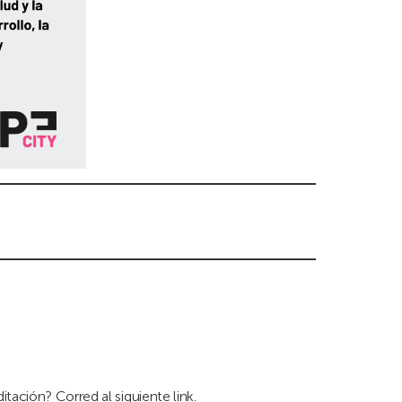
ditación? Corred al siguiente
link
.