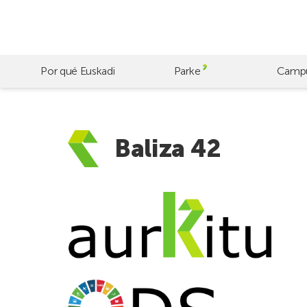
Skip
to
main
content
Por qué Euskadi
Parke
Camp
Baliza 42