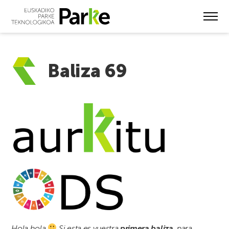
Skip
to
main
content
Baliza 69
Hola hola
Si esta es vuestra
primera baliza
, para