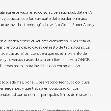
palanca este valor añadido son ciberseguridad, data e IA
a-, y aquéllas que forman parte del área denominada
Cloud avanzadas, tecnologías Low-No Code, Super Apps y
ón cuántica como el «cuarto elemento», pues ésta ya
enciando las capacidades del resto de tecnologías. La
 hace cuatro años, considera que es el momento de
llado ya diversos casos de uso en clientes como ONCE,
roblemas hasta ahora inviables con computación
aldado, además, por el Observatorio Tecnológico, cuya
ias emergentes y que trabaja en colaboración con
nales así como con las principales firmas de research a
esa está compuesto por 60 investigadores dedicados