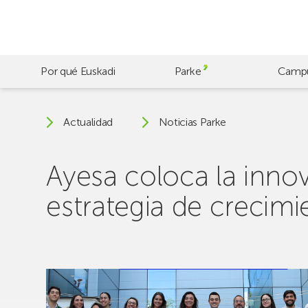
Skip
to
main
content
Por qué Euskadi
Parke
Camp
Actualidad
Noticias Parke
Ayesa coloca la inno
estrategia de crecimi