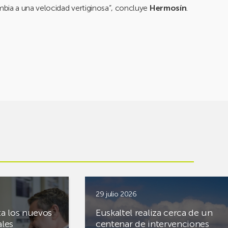
bia a una velocidad vertiginosa”, concluye
Hermosín
.
29 julio 2026
ta los nuevos
Euskaltel realiza cerca de un
ales
centenar de intervenciones