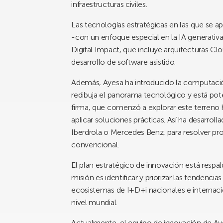
infraestructuras civiles.
Las tecnologías estratégicas en las que se a
-con un enfoque especial en la IA generativ
Digital Impact, que incluye arquitecturas 
desarrollo de software asistido.
Además, Ayesa ha introducido la computaci
redibuja el panorama tecnológico y está pot
firma, que comenzó a explorar este terreno
aplicar soluciones prácticas. Así ha desarro
Iberdrola o Mercedes Benz, para resolver p
convencional.
El plan estratégico de innovación está resp
misión es identificar y priorizar las tendenc
ecosistemas de I+D+i nacionales e internacio
nivel mundial.
Actualmente, el equipo de innovación de Ay