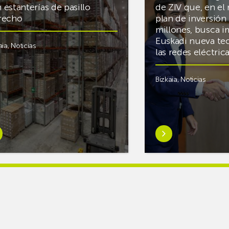
 estanterías de pasillo
de ZIV que, en el
recho
plan de inversión 
millones, busca i
Euskadi nueva te
aia
,
Noticias
las redes eléctri
Bizkaia
,
Noticias
er
Saber
s
más
reAR
sobreMikel
king
Jauregi
iza
visita
los
acén
nuevos
rífico
laboratorios
digitales