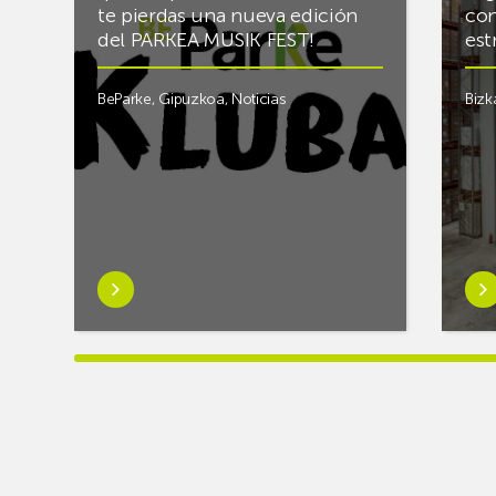
te pierdas una nueva edición
con
del PARKEA MUSIK FEST!
est
BeParke
,
Gipuzkoa
,
Noticias
Bizk
Saber
Sab
más
má
sobre¡Si
sob
lo
Rac
tuyo
final
es
el
la
alm
música
frigo
y
de