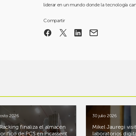
liderar en un mundo donde la tecnología cam
Compartir
osto 2026
30 julio 2026
Racking finaliza el almacén
Mikel Jauregi visi
gorífico de PCS en Picassent
laboratorios digit