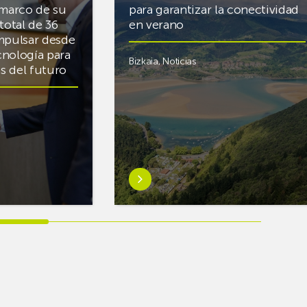
 marco de su
para garantizar la conectividad
total de 36
en verano
mpulsar desde
cnología para
Bizkaia
,
Noticias
cas del futuro
Saber
más
sobreEuskaltel
realiza
cerca
de
un
centenar
de