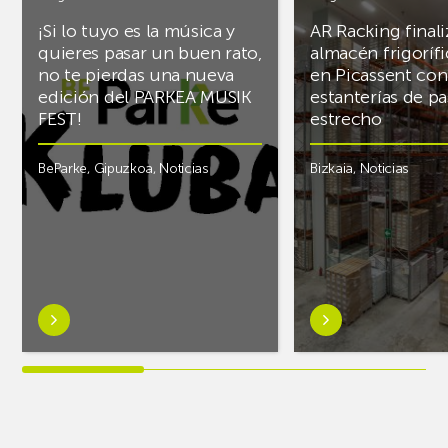
¡Si lo tuyo es la música y
AR Racking finali
quieres pasar un buen rato,
almacén frigoríf
no te pierdas una nueva
en Picassent con
edición del PARKEA MUSIK
estanterías de pa
FEST!
estrecho
BeParke
,
Gipuzkoa
,
Noticias
Bizkaia
,
Noticias
Saber
Saber
más
más
sobre¡Si
sobreAR
lo
Racking
tuyo
finaliza
es
el