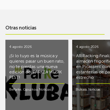
Otras noticias
4 agosto 2026
4 agosto 2026
¡Si lo tuyo es la música y
AR Racking finali
quieres pasar un buen rato,
almacén frigoríf
no te pierdas una nueva
en Picassent con
edición del PARKEA MUSIK
estanterías de pa
FEST!
estrecho
BeParke
,
Gipuzkoa
,
Noticias
Bizkaia
,
Noticias