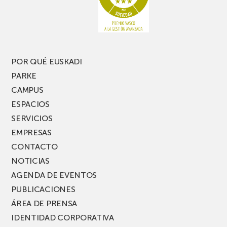
una
nueva
edición
del
PARKEA
POR QUÉ EUSKADI
MUSIK
PARKE
FEST!
CAMPUS
ESPACIOS
SERVICIOS
EMPRESAS
CONTACTO
NOTICIAS
AGENDA DE EVENTOS
PUBLICACIONES
ÁREA DE PRENSA
IDENTIDAD CORPORATIVA