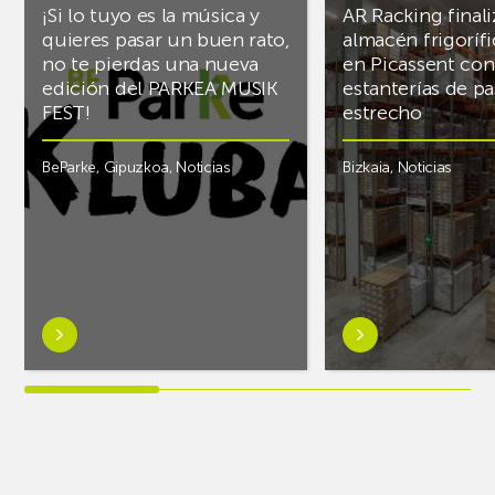
¡Si lo tuyo es la música y
AR Racking finali
quieres pasar un buen rato,
almacén frigoríf
no te pierdas una nueva
en Picassent con
edición del PARKEA MUSIK
estanterías de pa
FEST!
estrecho
BeParke
,
Gipuzkoa
,
Noticias
Bizkaia
,
Noticias
Saber
Saber
más
más
sobre¡Si
sobreAR
lo
Racking
tuyo
finaliza
es
el
la
almacén