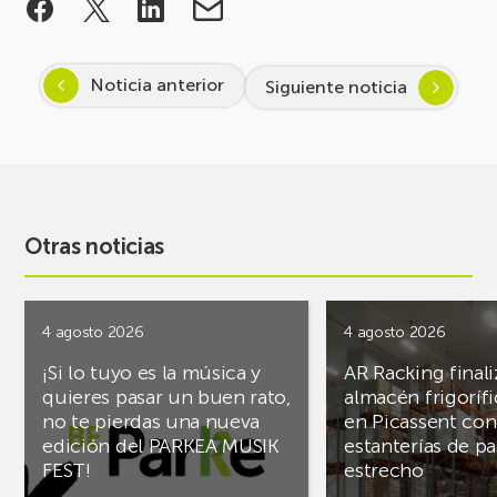
Noticia anterior
Siguiente noticia
Otras noticias
4 agosto 2026
4 agosto 2026
¡Si lo tuyo es la música y
AR Racking finali
quieres pasar un buen rato,
almacén frigoríf
no te pierdas una nueva
en Picassent con
edición del PARKEA MUSIK
estanterías de pa
FEST!
estrecho