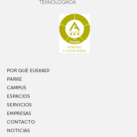
buen
con
rato,
estanterías
no
de
te
pasillo
pierdas
estrecho
una
nueva
edición
del
PARKEA
POR QUÉ EUSKADI
MUSIK
PARKE
FEST!
CAMPUS
ESPACIOS
SERVICIOS
EMPRESAS
CONTACTO
NOTICIAS