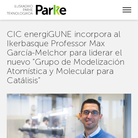
Skip
to
main
content
CIC energiGUNE incorpora al
Ikerbasque Professor Max
García-Melchor para liderar el
nuevo “Grupo de Modelización
Atomística y Molecular para
Catálisis”