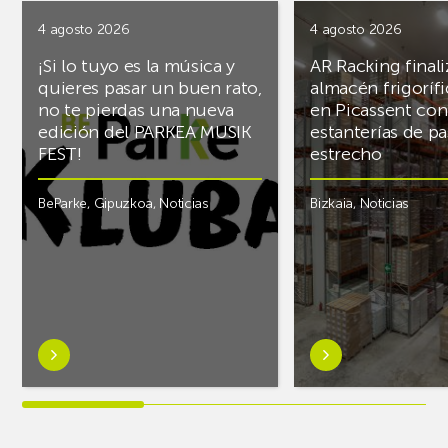
4 agosto 2026
4 agosto 2026
¡Si lo tuyo es la música y
AR Racking finali
quieres pasar un buen rato,
almacén frigoríf
no te pierdas una nueva
en Picassent con
edición del PARKEA MUSIK
estanterías de pa
FEST!
estrecho
BeParke
,
Gipuzkoa
,
Noticias
Bizkaia
,
Noticias
Saber
Saber
más
más
sobre¡Si
sobreAR
lo
Racking
tuyo
finaliza