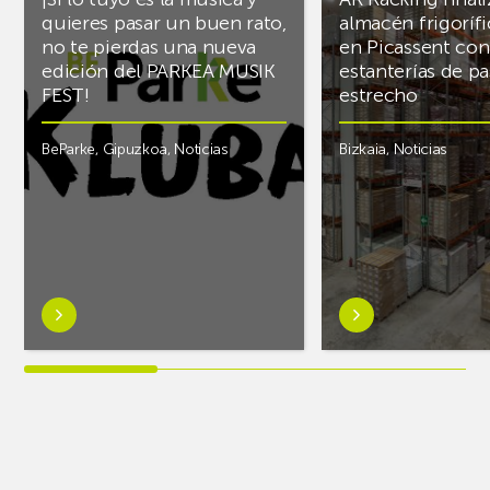
quieres pasar un buen rato,
almacén frigoríf
no te pierdas una nueva
en Picassent con
edición del PARKEA MUSIK
estanterías de pa
FEST!
estrecho
BeParke
,
Gipuzkoa
,
Noticias
Bizkaia
,
Noticias
Saber
Saber
más
más
sobre¡Si
sobreAR
lo
Racking
tuyo
finaliza
es
el
la
almacén