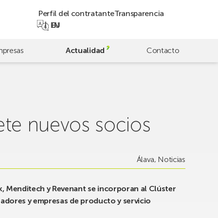
Perfil del contratante
Transparencia
EN
EU
presas
Actualidad
Contacto
iete nuevos socios
Álava
,
Noticias
k, Menditech y Revenant se incorporan al Clúster
eradores y empresas de producto y servicio