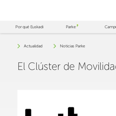
Skip
to
main
content
Por qué Euskadi
Parke
Camp
Actualidad
Noticias Parke
El Clúster de Movilid