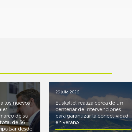
29 julio 2026
ta los nuevos
Euskaltel realiza cerca de un
ales
centenar de intervenciones
 marco de su
para garantizar la conectividad
total de 36
en verano
mpulsar desde