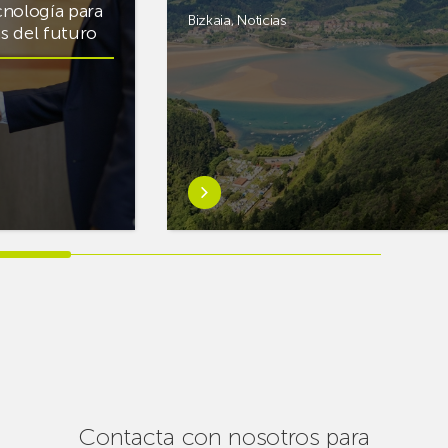
cnología para
Bizkaia
,
Noticias
cas del futuro
Saber
más
sobreEuskaltel
realiza
cerca
de
un
centenar
de
intervenciones
para
Contacta con nosotros para