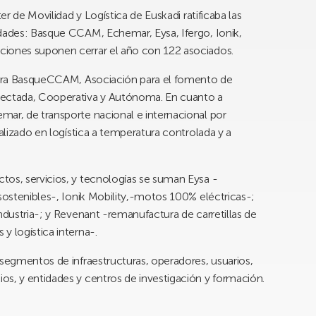
er de Movilidad y Logística de Euskadi ratificaba las
idades: Basque CCAM, Echemar, Eysa, Ifergo, Ionik,
ciones suponen cerrar el año con 122 asociados.
rpora BasqueCCAM, Asociación para el fomento de
nectada, Cooperativa y Autónoma. En cuanto a
mar, de transporte nacional e internacional por
ializado en logística a temperatura controlada y a
tos, servicios, y tecnologías se suman Eysa -
 sostenibles-, Ionik Mobility,-motos 100% eléctricas-;
ndustria-; y Revenant -remanufactura de carretillas de
y logística interna-.
 segmentos de infraestructuras, operadores, usuarios,
os, y entidades y centros de investigación y formación.