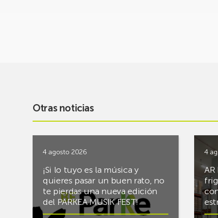
Otras noticias
4 agosto 2026
4 ag
¡Si lo tuyo es la música y
AR 
quieres pasar un buen rato, no
fri
te pierdas una nueva edición
con
del PARKEA MUSIK FEST!
est