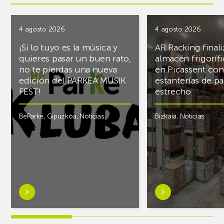
4 agosto 2026
4 agosto 2026
¡Si lo tuyo es la música y
AR Racking finali
quieres pasar un buen rato,
almacén frigoríf
no te pierdas una nueva
en Picassent con
edición del PARKEA MUSIK
estanterías de pa
FEST!
estrecho
BeParke
,
Gipuzkoa
,
Noticias
Bizkaia
,
Noticias
Saber
Saber
más
más
sobre¡Si
sobreAR