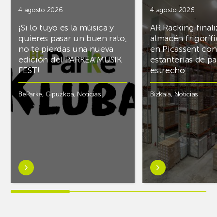
4 agosto 2026
4 agosto 2026
¡Si lo tuyo es la música y
AR Racking finali
quieres pasar un buen rato,
almacén frigoríf
no te pierdas una nueva
en Picassent con
edición del PARKEA MUSIK
estanterías de pa
FEST!
estrecho
BeParke
,
Gipuzkoa
,
Noticias
Bizkaia
,
Noticias
Saber
Saber
más
más
sobre¡Si
sobreAR
lo
Racking
tuyo
finaliza