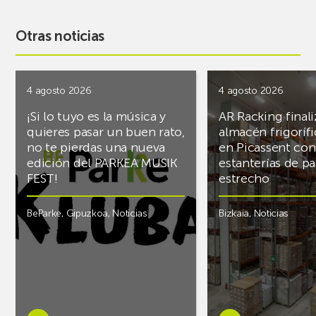
Otras noticias
4 agosto 2026
4 agosto 2026
¡Si lo tuyo es la música y
AR Racking finali
quieres pasar un buen rato,
almacén frigoríf
no te pierdas una nueva
en Picassent con
edición del PARKEA MUSIK
estanterías de pa
FEST!
estrecho
BeParke
,
Gipuzkoa
,
Noticias
Bizkaia
,
Noticias