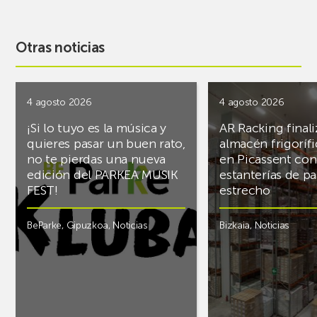
Otras noticias
4 agosto 2026
4 agosto 2026
¡Si lo tuyo es la música y
AR Racking finali
quieres pasar un buen rato,
almacén frigoríf
no te pierdas una nueva
en Picassent con
edición del PARKEA MUSIK
estanterías de pa
FEST!
estrecho
BeParke
,
Gipuzkoa
,
Noticias
Bizkaia
,
Noticias