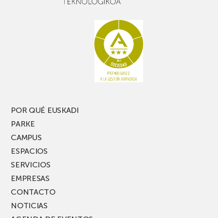
buen
con
rato,
estanterías
no
de
te
pasillo
pierdas
estrecho
una
nueva
edición
del
PARKEA
POR QUÉ EUSKADI
MUSIK
PARKE
FEST!
CAMPUS
ESPACIOS
SERVICIOS
EMPRESAS
CONTACTO
NOTICIAS