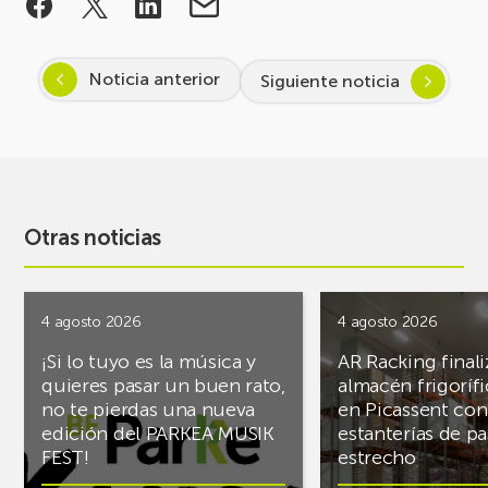
Noticia anterior
Siguiente noticia
Otras noticias
4 agosto 2026
4 agosto 2026
¡Si lo tuyo es la música y
AR Racking finali
quieres pasar un buen rato,
almacén frigoríf
no te pierdas una nueva
en Picassent con
edición del PARKEA MUSIK
estanterías de pa
FEST!
estrecho