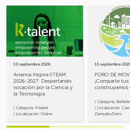
Ver
Ver
evento
evento
Arranca
FORO
Inspira
DE
STEAM
MOVILIDAD
2026-
¡Comparte
2027:
tus
Despertando
retos,
vocación
construyamos
por
soluciones!
10 septiembre 2026
15 septiembre 202
la
Arranca Inspira STEAM
FORO DE MOV
Ciencia
2026-2027: Despertando
¡Comparte tus 
y
vocación por la Ciencia y
construyamos 
la
la Tecnología
Tecnología
/ Categoría:
BePark
/ Categoría:
K·talent
/ Localización: Ca
/ Localización: Online
Zamudio/Derio