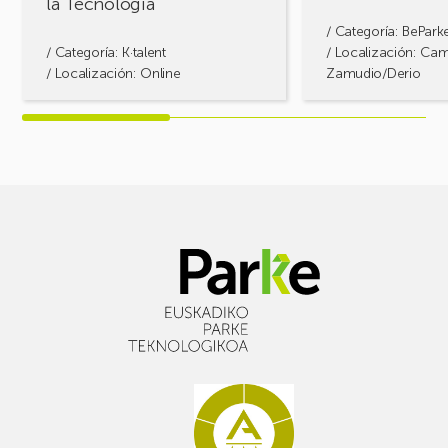
la Tecnología
Tecnología
/ Categoría:
BePark
/ Categoría:
K·talent
/ Localización: Ca
/ Localización: Online
Zamudio/Derio