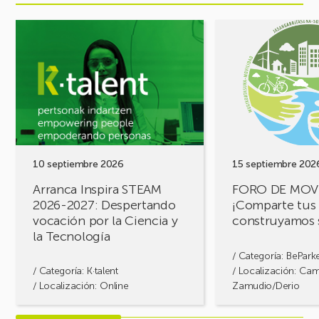
Ver
Ver
evento
evento
Arranca
FORO
Inspira
DE
STEAM
MOVILIDAD
2026-
¡Comparte
2027:
tus
Despertando
retos,
vocación
construyamos
por
soluciones!
10 septiembre 2026
15 septiembre 202
la
Arranca Inspira STEAM
FORO DE MOV
Ciencia
2026-2027: Despertando
¡Comparte tus 
y
vocación por la Ciencia y
construyamos 
la
la Tecnología
Tecnología
/ Categoría:
BePark
/ Categoría:
K·talent
/ Localización: Ca
/ Localización: Online
Zamudio/Derio