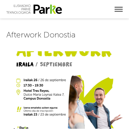
Skip
to
main
content
Afterwork Donostia