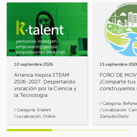
Ver
Ver
evento
evento
Arranca
FORO
Inspira
DE
STEAM
MOVILIDAD
2026-
¡Comparte
2027:
tus
Despertando
retos,
vocación
construyamos
por
soluciones!
10 septiembre 2026
15 septiembre 202
la
Arranca Inspira STEAM
FORO DE MOV
Ciencia
2026-2027: Despertando
¡Comparte tus 
y
vocación por la Ciencia y
construyamos 
la
la Tecnología
Tecnología
/ Categoría:
BePark
/ Categoría:
K·talent
/ Localización: Ca
/ Localización: Online
Zamudio/Derio