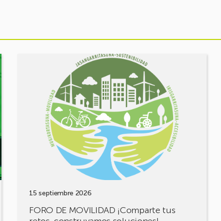
Ver
evento
FORO
DE
MOVILIDAD
¡Comparte
tus
retos,
construyamos
soluciones!
15 septiembre 2026
FORO DE MOVILIDAD ¡Comparte tus