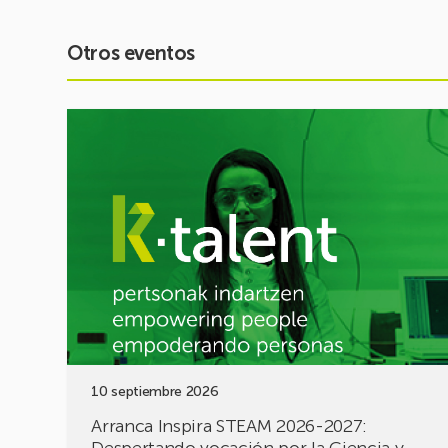
Otros eventos
Ver
evento
Arranca
Inspira
STEAM
2026-
2027:
Despertando
vocación
por
la
Ciencia
y
10 septiembre 2026
la
Tecnología
Arranca Inspira STEAM 2026-2027: