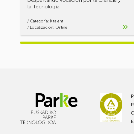
Despertando vocación por la Ciencia y
la Tecnología
/ Categoría:
K·talent
/ Localización: Online
P
P
C
E