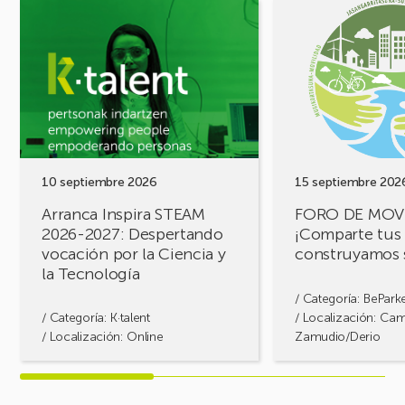
Ver
Ver
evento
evento
Arranca
FORO
Inspira
DE
STEAM
MOVILIDAD
2026-
¡Comparte
2027:
tus
Despertando
retos,
vocación
construyamos
por
soluciones!
10 septiembre 2026
15 septiembre 202
la
Arranca Inspira STEAM
FORO DE MOV
Ciencia
2026-2027: Despertando
¡Comparte tus 
y
vocación por la Ciencia y
construyamos 
la
la Tecnología
Tecnología
/ Categoría:
BePark
/ Categoría:
K·talent
/ Localización: Ca
/ Localización: Online
Zamudio/Derio