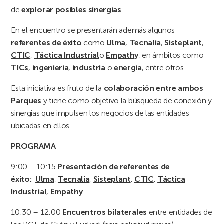
de
explorar posibles sinergias
.
En el encuentro se presentarán además algunos
referentes de éxito
como
Ulma
,
Tecnalia
,
Sisteplant
,
CTIC
,
Táctica Industrial
o
Empathy
, en ámbitos como
TICs
,
ingeniería
,
industria
o
energía
, entre otros.
Esta iniciativa es fruto de la
colaboración entre ambos
Parques
y tiene como objetivo la búsqueda de conexión y
sinergias que impulsen los negocios de las entidades
ubicadas en ellos.
PROGRAMA
9:00 – 10:15
Presentación de referentes de
éxito:
Ulma
,
Tecnalia
,
Sisteplant
,
CTIC
,
Táctica
Industrial
,
Empathy
10:30 – 12:00
Encuentros bilaterales
entre entidades de