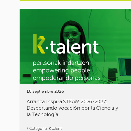
Ver
evento
Arranca
Inspira
STEAM
2026-
2027:
Despertando
vocación
por
la
Ciencia
y
10 septiembre 2026
la
Tecnología
Arranca Inspira STEAM 2026-2027:
Despertando vocación por la Ciencia y
la Tecnología
/ Categoría:
K·talent