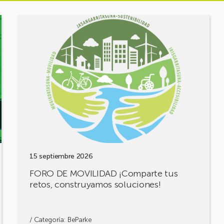
Ver
evento
FORO
DE
MOVILIDAD
¡Comparte
tus
retos,
construyamos
soluciones!
15 septiembre 2026
FORO DE MOVILIDAD ¡Comparte tus
retos, construyamos soluciones!
/ Categoría:
BeParke