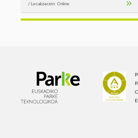
/ Localización: Online
P
P
C
E