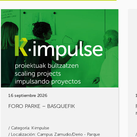
Ver
Ver
evento
even
FORO
FOR
PARKE
DE
–
MOV
BASQUEFIK
¡Com
tus
retos
cons
solu
16 septiembre 2026
FORO PARKE – BASQUEFIK
/ Categoría:
K·impulse
/ Localización: Campus Zamudio/Derio - Parque