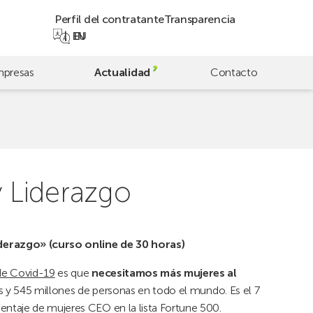
Perfil del contratante
Transparencia
EN
EU
presas
Actualidad
Contacto
 Liderazgo
erazgo» (curso online de 30 horas)
de Covid-19
es que
necesitamos más mujeres al
ses y 545 millones de personas en todo el mundo. Es el 7
ntaje de mujeres CEO en la lista Fortune 500.