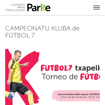
Skip
to
main
content
CAMPEONATU KLUBA de
FÚTBOL 7