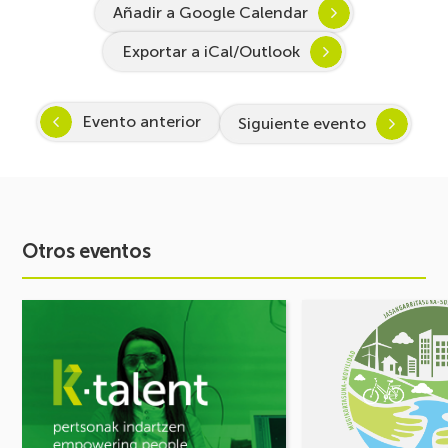
Añadir a Google Calendar
Exportar a iCal/Outlook
Evento anterior
Siguiente evento
Otros eventos
Ver
Ver
evento
evento
Arranca
FORO
Inspira
DE
STEAM
MOVILIDAD
2026-
¡Comparte
2027:
tus