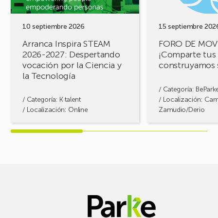
Despertando
retos,
vocación
construyamos
por
soluciones!
10 septiembre 2026
15 septiembre 202
la
Arranca Inspira STEAM
FORO DE MOV
Ciencia
2026-2027: Despertando
¡Comparte tus 
y
vocación por la Ciencia y
construyamos 
la
la Tecnología
Tecnología
/ Categoría:
BePark
/ Categoría:
K·talent
/ Localización: Ca
/ Localización: Online
Zamudio/Derio