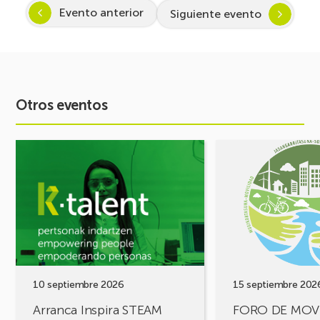
Evento anterior
Siguiente evento
Otros eventos
Ver
Ver
evento
evento
Arranca
FORO
Inspira
DE
STEAM
MOVILIDAD
2026-
¡Comparte
2027:
tus
Despertando
retos,
vocación
construyamos
por
soluciones!
10 septiembre 2026
15 septiembre 202
la
Arranca Inspira STEAM
FORO DE MOV
Ciencia