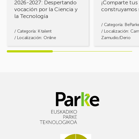
2026-2027: Despertando
¡Comparte tus 
y
vocación por la Ciencia y
construyamos 
la
la Tecnología
Tecnología
/ Categoría:
BePark
/ Categoría:
K·talent
/ Localización: Ca
/ Localización: Online
Zamudio/Derio