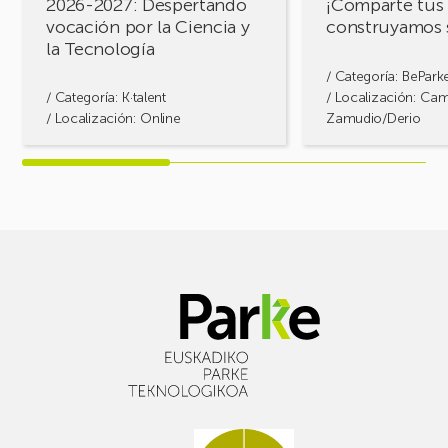
2026-2027: Despertando
¡Comparte tus 
y
vocación por la Ciencia y
construyamos 
la
la Tecnología
Tecnología
/ Categoría:
BePark
/ Categoría:
K·talent
/ Localización: Ca
/ Localización: Online
Zamudio/Derio