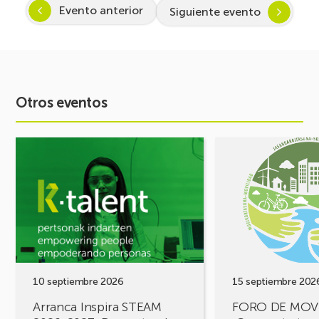
Evento anterior
Siguiente evento
Otros eventos
Ver
Ver
evento
evento
Arranca
FORO
Inspira
DE
STEAM
MOVILIDAD
2026-
¡Comparte
2027:
tus
Despertando
retos,
vocación
construyamos
por
soluciones!
10 septiembre 2026
15 septiembre 202
la
Arranca Inspira STEAM
FORO DE MOV
Ciencia