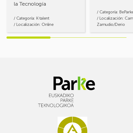
la Tecnología
Tecnología
/ Categoría:
BePark
/ Categoría:
K·talent
/ Localización: Ca
/ Localización: Online
Zamudio/Derio