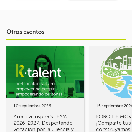
Otros eventos
Ver
Ver
evento
evento
Arranca
FORO
Inspira
DE
STEAM
MOVILIDAD
2026-
¡Comparte
2027:
tus
Despertando
retos,
vocación
construyamos
por
soluciones!
10 septiembre 2026
15 septiembre 202
la
Arranca Inspira STEAM
FORO DE MOV
Ciencia
2026-2027: Despertando
¡Comparte tus 
y
vocación por la Ciencia y
construyamos 
la