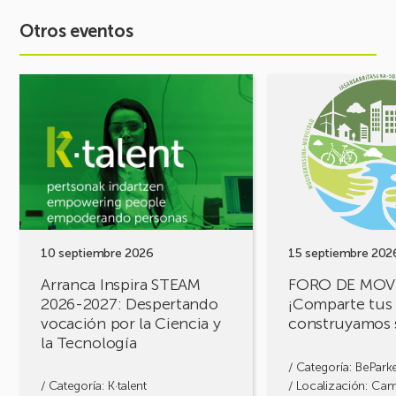
Otros eventos
Ver
Ver
evento
evento
Arranca
FORO
Inspira
DE
STEAM
MOVILIDAD
2026-
¡Comparte
2027:
tus
Despertando
retos,
vocación
construyamos
por
soluciones!
10 septiembre 2026
15 septiembre 202
la
Arranca Inspira STEAM
FORO DE MOV
Ciencia
2026-2027: Despertando
¡Comparte tus 
y
vocación por la Ciencia y
construyamos 
la
la Tecnología
Tecnología
/ Categoría:
BePark
/ Categoría:
K·talent
/ Localización: Ca