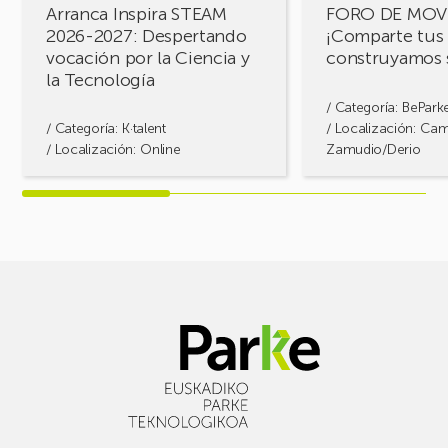
Arranca Inspira STEAM
FORO DE MOV
Ciencia
2026-2027: Despertando
¡Comparte tus 
y
vocación por la Ciencia y
construyamos 
la
la Tecnología
Tecnología
/ Categoría:
BePark
/ Categoría:
K·talent
/ Localización: Ca
/ Localización: Online
Zamudio/Derio