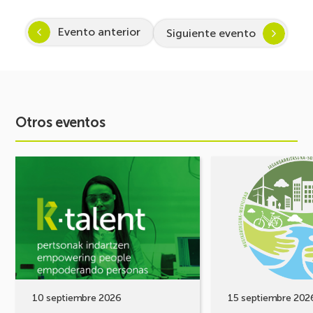
Evento anterior
Siguiente evento
Otros eventos
Ver
Ver
evento
evento
Arranca
FORO
Inspira
DE
STEAM
MOVILIDAD
2026-
¡Comparte
2027:
tus
Despertando
retos,
vocación
construyamos
por
soluciones!
10 septiembre 2026
15 septiembre 202
la