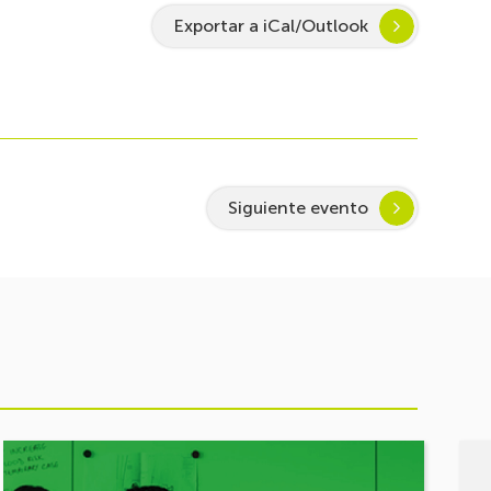
Exportar a iCal/Outlook
Siguiente evento
Ver
Ver
evento
even