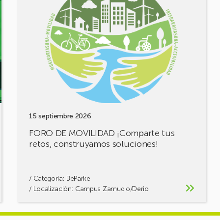
FORO
DE
MOVILIDAD
¡Comparte
tus
retos,
construyamos
soluciones!
15 septiembre 2026
FORO DE MOVILIDAD ¡Comparte tus
retos, construyamos soluciones!
/ Categoría:
BeParke
/ Localización: Campus Zamudio/Derio