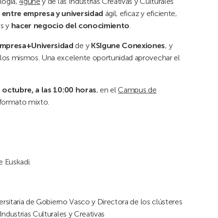
logía,
4gune
y de las Industrias Creativas y Culturales
 entre empresa y universidad
ágil, eficaz y eficiente,
es y
hacer negocio del conocimiento
.
mpresa+Universidad
de y
KSIgune Conexiones
, y
 los mismos. Una excelente oportunidad aprovechar el
 octubre, a las 10:00 horas
, en el
Campus de
formato mixto.
e Euskadi.
ersitaria de Gobierno Vasco y Directora de los clústeres
ndustrias Culturales y Creativas