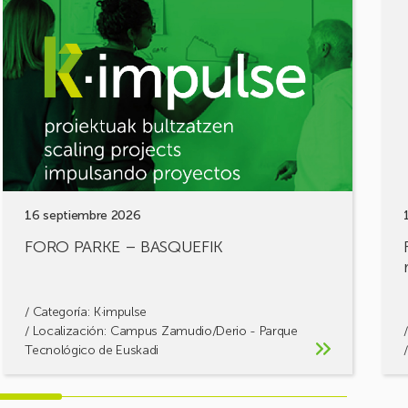
FORO
FOR
PARKE
DE
–
MOV
BASQUEFIK
¡Com
tus
retos
cons
solu
16 septiembre 2026
FORO PARKE – BASQUEFIK
/ Categoría:
K·impulse
/ Localización: Campus Zamudio/Derio - Parque
Tecnológico de Euskadi