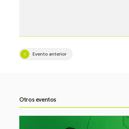
Evento anterior
Otros eventos
Ver
evento