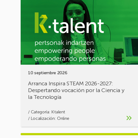
Arranca
Inspira
STEAM
2026-
2027:
Despertando
vocación
por
la
Ciencia
y
10 septiembre 2026
la
Tecnología
Arranca Inspira STEAM 2026-2027:
Despertando vocación por la Ciencia y
la Tecnología
/ Categoría:
K·talent
/ Localización: Online