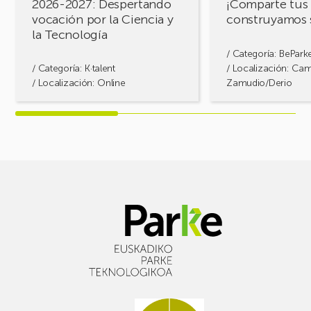
2026-2027: Despertando
¡Comparte tus 
y
vocación por la Ciencia y
construyamos 
la
la Tecnología
Tecnología
/ Categoría:
BePark
/ Categoría:
K·talent
/ Localización: Ca
/ Localización: Online
Zamudio/Derio