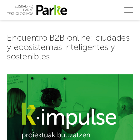
Skip
to
main
content
Encuentro B2B online: ciudades
y ecosistemas inteligentes y
sostenibles