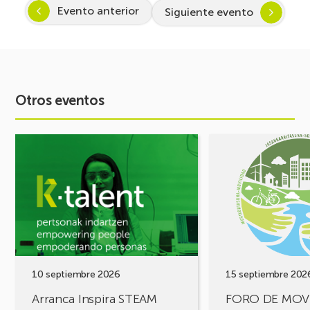
Evento anterior
Siguiente evento
Otros eventos
Ver
Ver
evento
evento
Arranca
FORO
Inspira
DE
STEAM
MOVILIDAD
2026-
¡Comparte
2027:
tus
Despertando
retos,
vocación
construyamos
por
soluciones!
10 septiembre 2026
15 septiembre 202
la
Arranca Inspira STEAM
FORO DE MOV
Ciencia