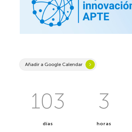
Añadir a Google Calendar
103
3
días
horas