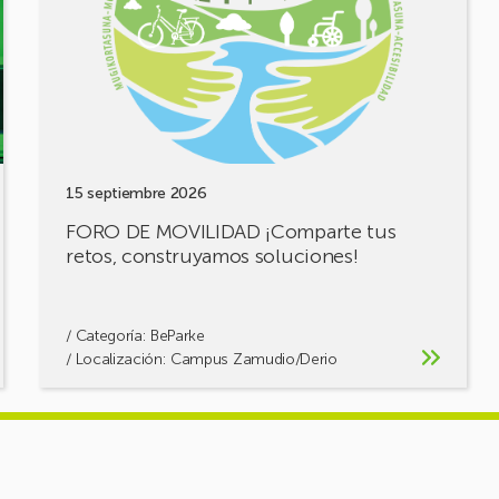
¡Comparte
tus
retos,
construyamos
soluciones!
15 septiembre 2026
FORO DE MOVILIDAD ¡Comparte tus
retos, construyamos soluciones!
/ Categoría:
BeParke
/ Localización: Campus Zamudio/Derio