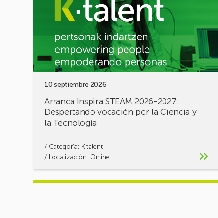
2026-
2027:
Despertando
vocación
por
la
Ciencia
y
10 septiembre 2026
la
Tecnología
Arranca Inspira STEAM 2026-2027:
Despertando vocación por la Ciencia y
la Tecnología
/ Categoría:
K·talent
/ Localización: Online