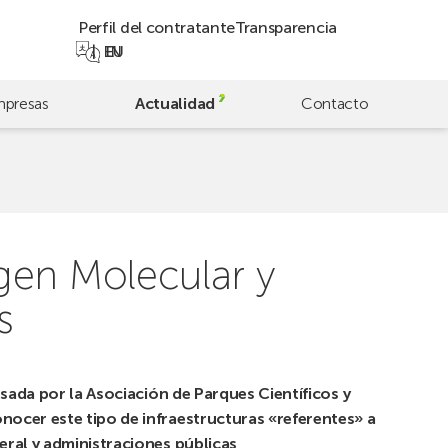
Perfil del contratante
Transparencia
EN
EU
presas
Actualidad
Contacto
gen Molecular y
s
lsada por la Asociación de Parques Científicos y
nocer este tipo de infraestructuras «referentes» a
eral y administraciones públicas
.