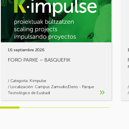
BASQUEFIK
¡Com
tus
retos
cons
solu
16 septiembre 2026
FORO PARKE – BASQUEFIK
/ Categoría:
K·impulse
/ Localización: Campus Zamudio/Derio - Parque
Tecnológico de Euskadi