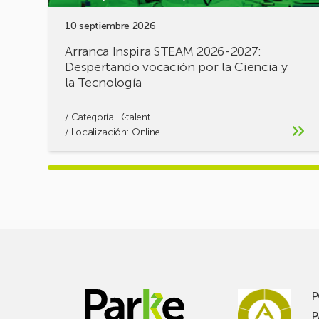
y
10 septiembre 2026
la
Tecnología
Arranca Inspira STEAM 2026-2027:
Despertando vocación por la Ciencia y
la Tecnología
/ Categoría:
K·talent
/ Localización: Online
P
P