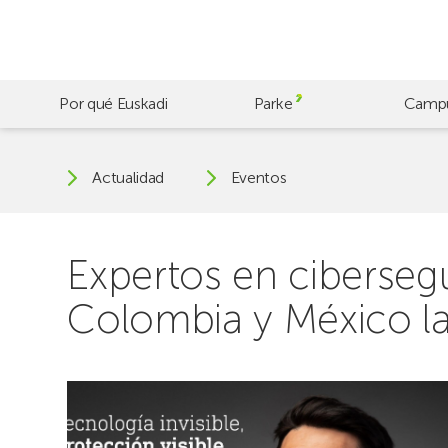
Skip
to
main
content
Por qué Euskadi
Parke
Camp
Actualidad
Eventos
Expertos en ciberseg
Colombia y México las