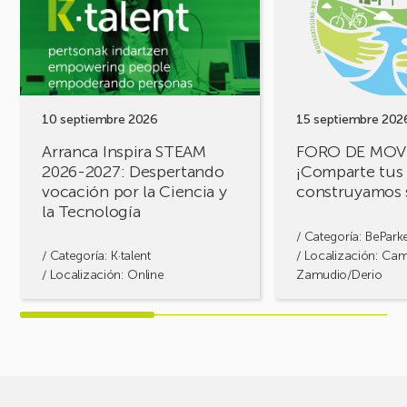
Inspira
DE
STEAM
MOVILIDAD
2026-
¡Comparte
2027:
tus
Despertando
retos,
vocación
construyamos
por
soluciones!
10 septiembre 2026
15 septiembre 202
la
Arranca Inspira STEAM
FORO DE MOV
Ciencia
2026-2027: Despertando
¡Comparte tus 
y
vocación por la Ciencia y
construyamos 
la
la Tecnología
Tecnología
/ Categoría:
BePark
/ Categoría:
K·talent
/ Localización: Ca
/ Localización: Online
Zamudio/Derio