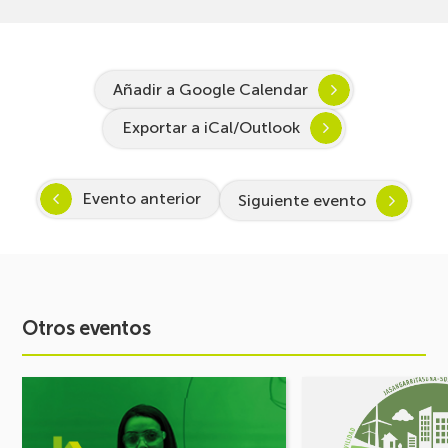
Añadir a Google Calendar
Exportar a iCal/Outlook
Evento anterior
Siguiente evento
Otros eventos
Ver
Ver
evento
evento
Arranca
FORO