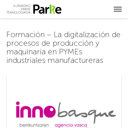
Skip
to
main
content
Formación – La digitalización de
procesos de producción y
maquinaria en PYMEs
industriales manufactureras