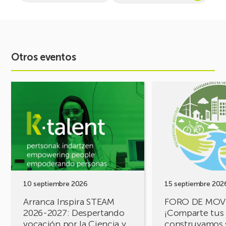
Otros eventos
Ver
Ver
evento
evento
Arranca
FORO
Inspira
DE
STEAM
MOVILIDAD
2026-
¡Comparte
2027:
tus
Despertando
retos,
vocación
construyamos
por
soluciones!
10 septiembre 2026
15 septiembre 202
la
Arranca Inspira STEAM
FORO DE MOV
Ciencia
2026-2027: Despertando
¡Comparte tus 
y
vocación por la Ciencia y
construyamos 
la