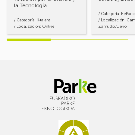
la Tecnología
Tecnología
/ Categoría:
BePark
/ Categoría:
K·talent
/ Localización: Ca
/ Localización: Online
Zamudio/Derio