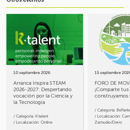
Ver
Ver
evento
evento
Arranca
FORO
Inspira
DE
STEAM
MOVILIDAD
2026-
¡Comparte
2027:
tus
Despertando
retos,
vocación
construyamos
por
soluciones!
10 septiembre 2026
15 septiembre 202
la
Arranca Inspira STEAM
FORO DE MOV
Ciencia
2026-2027: Despertando
¡Comparte tus 
y
vocación por la Ciencia y
construyamos 
la
la Tecnología
Tecnología
/ Categoría:
BePark
/ Categoría:
K·talent
/ Localización: Ca
/ Localización: Online
Zamudio/Derio