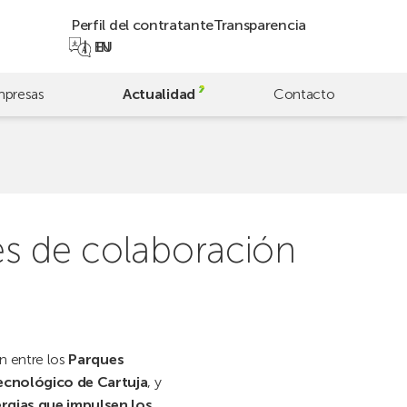
Perfil del contratante
Transparencia
EN
EU
presas
Actualidad
Contacto
 de colaboración
n entre los
Parques
Tecnológico de Cartuja
, y
ergias que impulsen los