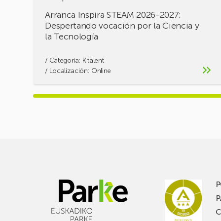
Tecnología
Arranca Inspira STEAM 2026-2027:
Despertando vocación por la Ciencia y
la Tecnología
/ Categoría:
K·talent
/ Localización: Online
P
P
C