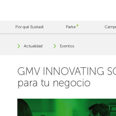
Skip
to
main
content
Por qué Euskadi
Parke
Camp
Actualidad
Eventos
GMV INNOVATING SOL
para tu negocio