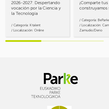
2026-2027: Despertando
¡Comparte tus 
y
vocación por la Ciencia y
construyamos 
la
la Tecnología
Tecnología
/ Categoría:
BePark
/ Categoría:
K·talent
/ Localización: Ca
/ Localización: Online
Zamudio/Derio