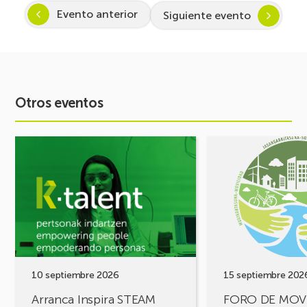
Evento anterior
Siguiente evento
Otros eventos
Ver
Ver
evento
evento
Arranca
FORO
Inspira
DE
STEAM
MOVILIDAD
2026-
¡Comparte
2027:
tus
Despertando
retos,
vocación
construyamos
por
soluciones!
10 septiembre 2026
15 septiembre 202
la
Arranca Inspira STEAM
FORO DE MOV
Ciencia